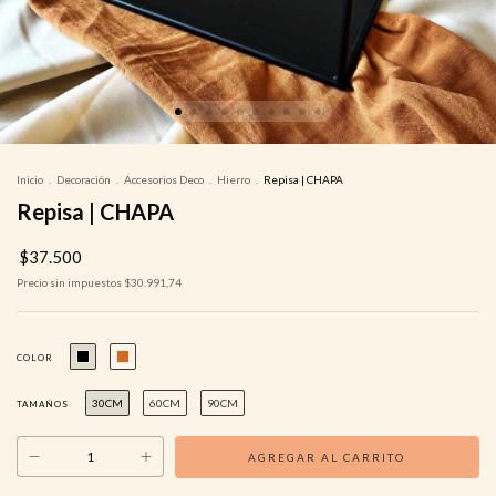
Inicio
.
Decoración
.
Accesorios Deco
.
Hierro
.
Repisa | CHAPA
Repisa | CHAPA
$37.500
Precio sin impuestos
$30.991,74
COLOR
30CM
60CM
90CM
TAMAÑOS