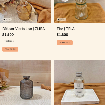
Difusor Vidrio Liso | ZLIBA
Flor | TELA
$9.500
$1.800
4 colores
COMPRAR
COMPRAR