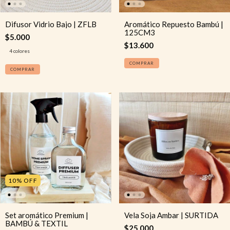
Difusor Vidrio Bajo | ZFLB
Aromático Repuesto Bambú |
125CM3
$5.000
$13.600
4 colores
COMPRAR
COMPRAR
10
%
OFF
Set aromático Premium |
Vela Soja Ambar | SURTIDA
BAMBÚ & TEXTIL
$25.000