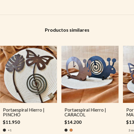
Productos similares
Portaespiral Hierro |
Portaespiral Hierro |
Port
PINCHO
CARACOL
MA
$11.950
$14.200
$13
+1
2 co