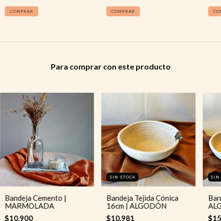
COMPRAR
COMPRAR
CO
Para comprar con este producto
SIN STOCK
SIN
Bandeja Cemento |
Bandeja Tejida Cónica
Ban
MARMOLADA
16cm | ALGODÓN
AL
$10.900
$10.981
$15