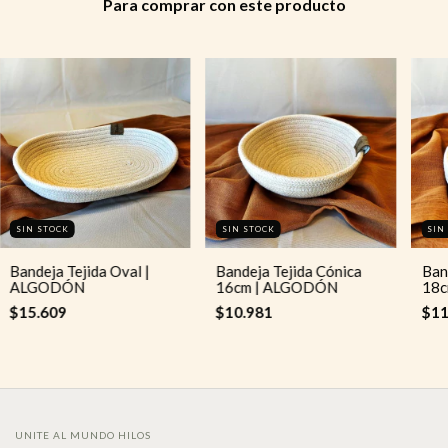
Para comprar con este producto
SIN STOCK
SIN STOCK
SIN
Bandeja Tejida Oval |
Bandeja Tejida Cónica
Ban
ALGODÓN
16cm | ALGODÓN
18c
$15.609
$10.981
$11
UNITE AL MUNDO HILOS